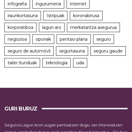
infografia
ingurumena
internet
iraunkortasuna
Istripuak
koronabirusa
korporatiboa
lagun aro
merkataritza asegurua
negozioa
oporrak
pentsio-plana
seguro
seguro de automóvil
segurtasuna
seguru gaude
tailer itunduak
teknologia
uda
GURI BURUZ
Seguros Lagun Aron zugan pentsatzen dugu: zer interesatzen