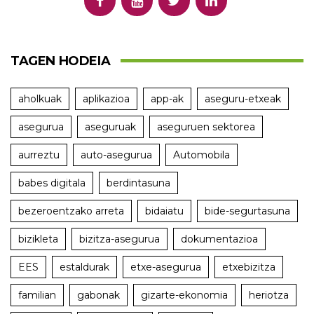
TAGEN HODEIA
aholkuak
aplikazioa
app-ak
aseguru-etxeak
asegurua
aseguruak
aseguruen sektorea
aurreztu
auto-asegurua
Automobila
babes digitala
berdintasuna
bezeroentzako arreta
bidaiatu
bide-segurtasuna
bizikleta
bizitza-asegurua
dokumentazioa
EES
estaldurak
etxe-asegurua
etxebizitza
familian
gabonak
gizarte-ekonomia
heriotza