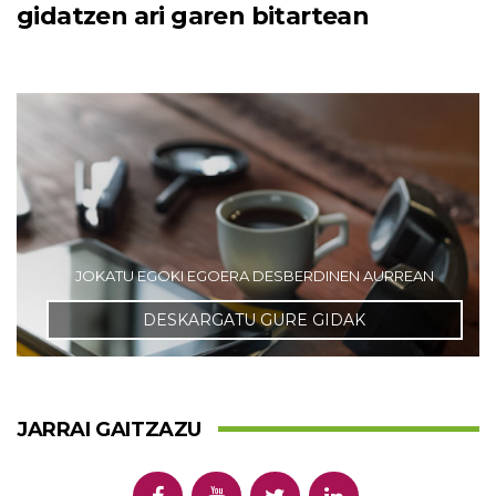
gidatzen ari garen bitartean
JOKATU EGOKI EGOERA DESBERDINEN AURREAN
DESKARGATU GURE GIDAK
JARRAI GAITZAZU