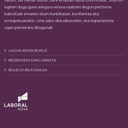
zaizun, zer behar duzun, zerk errazten dizun bizimodua… Eta hori
egiten dugu gure aseguru-etxea osatzen dugun pertsona
bakoitzak ematen duen hurbiltasun, konfiantza eta
errespetuarekin. Urte asko dira elkarrekin, eta esperientzia
ugari partekatu ditugunak.
LAGUN ARORI BURUZ
BEZEROENTZAKO ARRETA
BULEGO BILATZAILEA