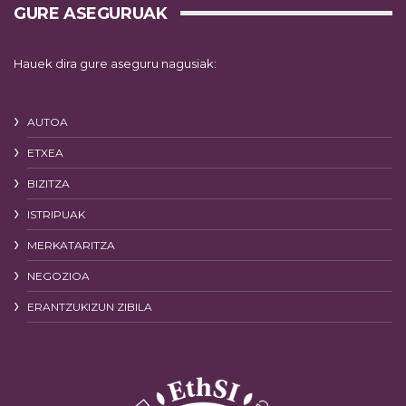
GURE ASEGURUAK
Hauek dira gure aseguru nagusiak:
AUTOA
ETXEA
BIZITZA
ISTRIPUAK
MERKATARITZA
NEGOZIOA
ERANTZUKIZUN ZIBILA