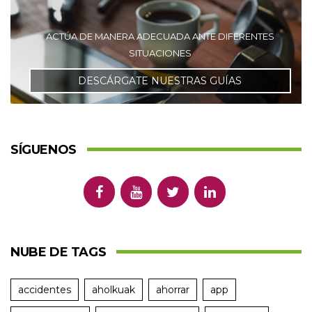
ACTÚA DE MANERA ADECUADA ANTE DIFERENTES
SITUACIONES
DESCÁRGATE NUESTRAS GUÍAS
SÍGUENOS
NUBE DE TAGS
accidentes
aholkuak
ahorrar
app