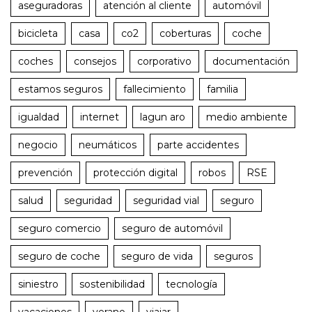
aseguradoras
atención al cliente
automóvil
bicicleta
casa
co2
coberturas
coche
coches
consejos
corporativo
documentación
estamos seguros
fallecimiento
familia
igualdad
internet
lagun aro
medio ambiente
negocio
neumáticos
parte accidentes
prevención
protección digital
robos
RSE
salud
seguridad
seguridad vial
seguro
seguro comercio
seguro de automóvil
seguro de coche
seguro de vida
seguros
siniestro
sostenibilidad
tecnología
vacaciones
verano
viajar