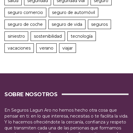
salud
seguridad
seguridad vial
seguro
seguro comercio
seguro de automóvil
seguro de coche
seguro de vida
seguros
siniestro
sostenibilidad
tecnología
vacaciones
verano
viajar
SOBRE NOSOTROS
En Seguros Lagun Aro no hemos hecho otra cosa que
pensar en ti: en lo que interesa, necesitas o te facilita la vida.
Y lo hacemos ofreciéndote la cercanía, confianza y respeto
que transmiten cada una de las personas que formamos