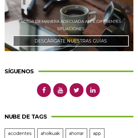
ACTÚA DE MANERA ADECUADA ANTE DIFERENTES
SITUACIONES
DESCÁRGATE NUESTRAS GUÍAS
SÍGUENOS
NUBE DE TAGS
accidentes
aholkuak
ahorrar
app