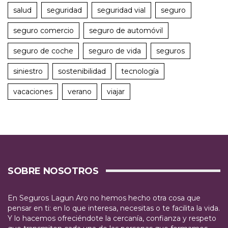
salud
seguridad
seguridad vial
seguro
seguro comercio
seguro de automóvil
seguro de coche
seguro de vida
seguros
siniestro
sostenibilidad
tecnología
vacaciones
verano
viajar
SOBRE NOSOTROS
En Seguros Lagun Aro no hemos hecho otra cosa que
pensar en ti: en lo que interesa, necesitas o te facilita la vida.
Y lo hacemos ofreciéndote la cercanía, confianza y respeto