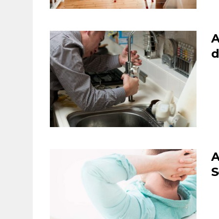
A
d
A
S