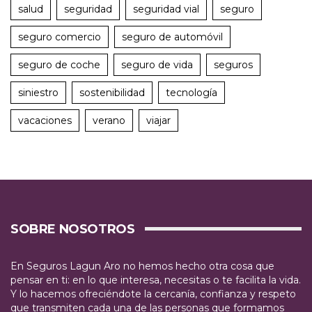
salud
seguridad
seguridad vial
seguro
seguro comercio
seguro de automóvil
seguro de coche
seguro de vida
seguros
siniestro
sostenibilidad
tecnología
vacaciones
verano
viajar
SOBRE NOSOTROS
En Seguros Lagun Aro no hemos hecho otra cosa que
pensar en ti: en lo que interesa, necesitas o te facilita la vida.
Y lo hacemos ofreciéndote la cercanía, confianza y respeto
que transmiten cada una de las personas que formamos