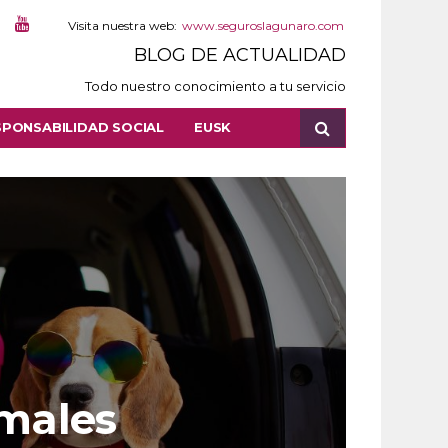
Visita nuestra web:
www.seguroslagunaro.com
BLOG DE ACTUALIDAD
Todo nuestro conocimiento a tu servicio
SPONSABILIDAD SOCIAL
EUSK
imales