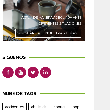
ACTÚA DE MANERA ADECUADA ANTE
DIFERENTES SITUACIONES
DESCÁRGATE NUESTRAS GUÍAS
SÍGUENOS
NUBE DE TAGS
accidentes
aholkuak
ahorrar
app