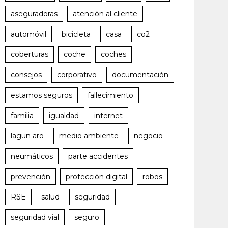
aseguradoras
atención al cliente
automóvil
bicicleta
casa
co2
coberturas
coche
coches
consejos
corporativo
documentación
estamos seguros
fallecimiento
familia
igualdad
internet
lagun aro
medio ambiente
negocio
neumáticos
parte accidentes
prevención
protección digital
robos
RSE
salud
seguridad
seguridad vial
seguro