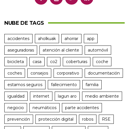
NUBE DE TAGS
accidentes
aholkuak
ahorrar
app
aseguradoras
atención al cliente
automóvil
bicicleta
casa
co2
coberturas
coche
coches
consejos
corporativo
documentación
estamos seguros
fallecimiento
familia
igualdad
internet
lagun aro
medio ambiente
negocio
neumáticos
parte accidentes
prevención
protección digital
robos
RSE