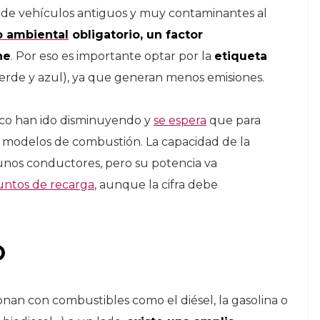
o de vehículos antiguos y muy contaminantes al
vo ambiental
obligatorio, un factor
he
. Por eso es importante optar por la
etiqueta
verde y azul), ya que generan menos emisiones.
rico han ido disminuyendo y
se espera
que para
s modelos de combustión. La capacidad de la
unos conductores, pero su potencia va
ntos de recarga
, aunque la cifra debe
O
onan con combustibles como el diésel, la gasolina o