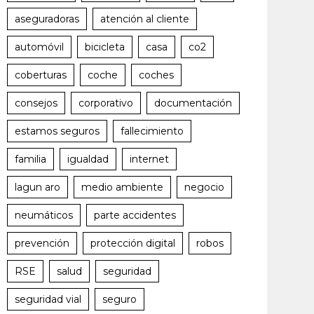
aseguradoras
atención al cliente
automóvil
bicicleta
casa
co2
coberturas
coche
coches
consejos
corporativo
documentación
estamos seguros
fallecimiento
familia
igualdad
internet
lagun aro
medio ambiente
negocio
neumáticos
parte accidentes
prevención
protección digital
robos
RSE
salud
seguridad
seguridad vial
seguro