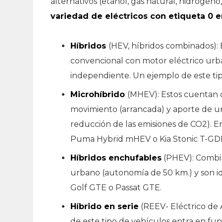
alternativos (etanol, gas natural, hidrógeno
variedad de eléctricos con etiqueta 0 e
Híbridos
(HEV, híbridos combinados):
convencional con motor eléctrico ur
independiente. Un ejemplo de este tip
Microhíbrido
(MHEV): Estos cuentan 
movimiento (arrancada) y aporte de un
reducción de las emisiones de CO2). 
Puma Hybrid mHEV o Kia Stonic T-GD
Híbridos enchufables
(PHEV): Combin
urbano (autonomía de 50 km.) y son i
Golf GTE o Passat GTE.
Híbrido en serie
(REEV- Eléctrico de
de este tipo de vehículos entra en fu