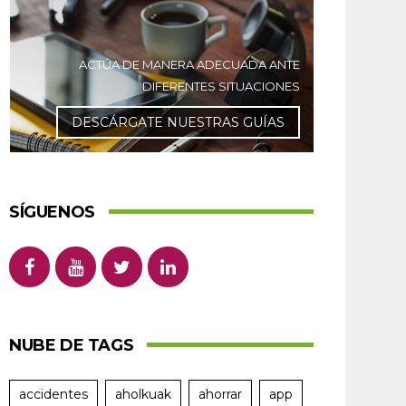
ACTÚA DE MANERA ADECUADA ANTE
DIFERENTES SITUACIONES
DESCÁRGATE NUESTRAS GUÍAS
SÍGUENOS
NUBE DE TAGS
accidentes
aholkuak
ahorrar
app