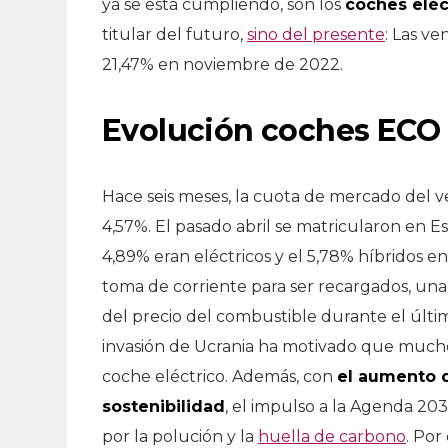
ya se está cumpliendo, son los
coches eléc
titular del futuro,
sino del presente
: Las v
21,47% en noviembre de 2022.
Evolución coches ECO
Hace seis meses, la cuota de mercado del ve
4,57%. El pasado abril se matricularon en 
4,89% eran eléctricos y el 5,78% híbridos 
toma de corriente para ser recargados, un
del precio del combustible durante el últim
invasión de Ucrania ha motivado que muchos
coche eléctrico. Además, con
el aumento d
sostenibilidad
, el impulso a la Agenda 20
por la polución y la
huella de carbono
. Por