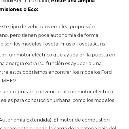
, biodiesel…) a un lado,
existe una amplia
misiones o Eco:
 Este tipo de vehículos emplea propulsión
bano, pero tienen poca autonomía de forma
o son los modelos Toyota Prius o Toyota Auris.
con un motor eléctrico que ayuda en la puesta en
a energía extra (su función es ayudar a una
Entre estos podríamos encontrar los modelos Ford
I MHEV.
an propulsión convencional con motor eléctrico
deales para conducción urbana; como los modelos
 Autonomía Extendida): El motor de combustión
ncionamiento cuando la carga de la batería baja del