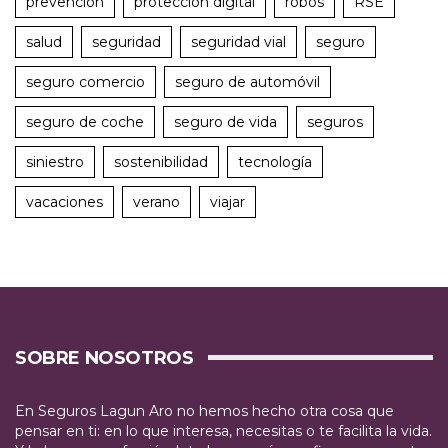
prevención
protección digital
robos
RSE
salud
seguridad
seguridad vial
seguro
seguro comercio
seguro de automóvil
seguro de coche
seguro de vida
seguros
siniestro
sostenibilidad
tecnología
vacaciones
verano
viajar
SOBRE NOSOTROS
En Seguros Lagun Aro no hemos hecho otra cosa que
pensar en ti: en lo que interesa, necesitas o te facilita la vida.