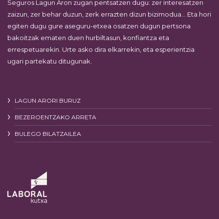
Seguros Lagun Aron zugan pentsatzen dugu: zer interesatzen
zaizun, zer behar duzun, zerk errazten dizun bizimodua… Eta hori
egiten dugu gure aseguru-etxea osatzen dugun pertsona
bakoitzak ematen duen hurbiltasun, konfiantza eta
errespetuarekin. Urte asko dira elkarrekin, eta esperientzia
ugari partekatu ditugunak.
LAGUN ARORI BURUZ
BEZEROENTZAKO ARRETA
BULEGO BILATZAILEA