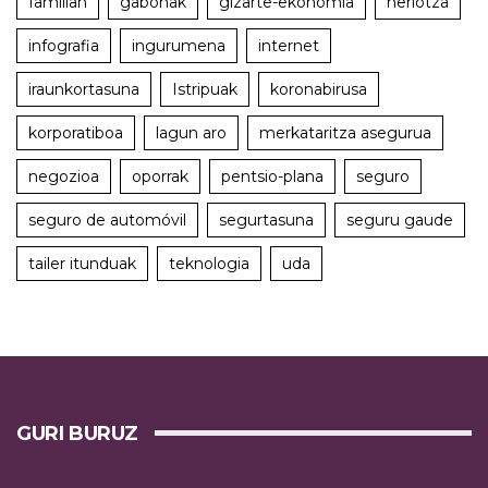
familian
gabonak
gizarte-ekonomia
heriotza
infografia
ingurumena
internet
iraunkortasuna
Istripuak
koronabirusa
korporatiboa
lagun aro
merkataritza asegurua
negozioa
oporrak
pentsio-plana
seguro
seguro de automóvil
segurtasuna
seguru gaude
tailer itunduak
teknologia
uda
GURI BURUZ