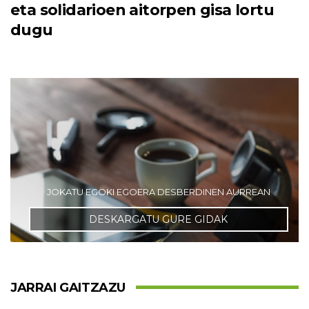
eta solidarioen aitorpen gisa lortu
dugu
JOKATU EGOKI EGOERA DESBERDINEN AURREAN
DESKARGATU GURE GIDAK
JARRAI GAITZAZU