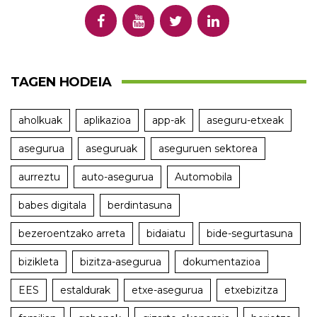
TAGEN HODEIA
aholkuak
aplikazioa
app-ak
aseguru-etxeak
asegurua
aseguruak
aseguruen sektorea
aurreztu
auto-asegurua
Automobila
babes digitala
berdintasuna
bezeroentzako arreta
bidaiatu
bide-segurtasuna
bizikleta
bizitza-asegurua
dokumentazioa
EES
estaldurak
etxe-asegurua
etxebizitza