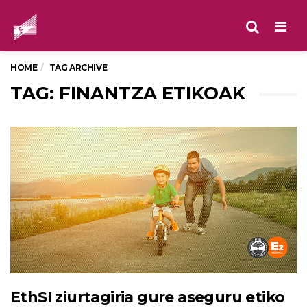
Men
HOME
TAG ARCHIVE
TAG: FINANTZA ETIKOAK
EthSI ziurtagiria gure aseguru etiko