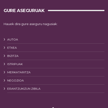
GURE ASEGURUAK
Hauek dira gure aseguru nagusiak:
AUTOA
ETXEA
BIZITZA
ISTRIPUAK
MERKATARITZA
NEGOZIOA
ERANTZUKIZUN ZIBILA