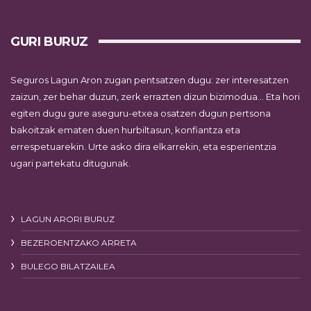
GURI BURUZ
Seguros Lagun Aron zugan pentsatzen dugu: zer interesatzen
zaizun, zer behar duzun, zerk errazten dizun bizimodua… Eta hori
egiten dugu gure aseguru-etxea osatzen dugun pertsona
bakoitzak ematen duen hurbiltasun, konfiantza eta
errespetuarekin. Urte asko dira elkarrekin, eta esperientzia
ugari partekatu ditugunak.
LAGUN ARORI BURUZ
BEZEROENTZAKO ARRETA
BULEGO BILATZAILEA