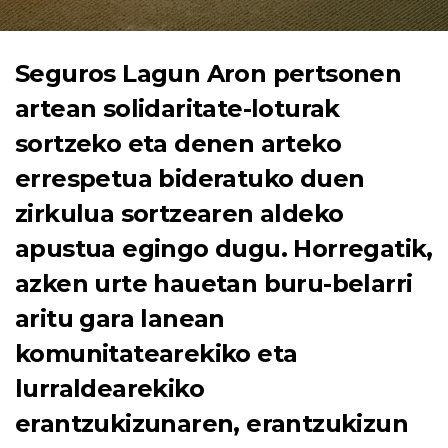
Seguros Lagun Aron pertsonen
artean solidaritate-loturak
sortzeko eta denen arteko
errespetua bideratuko duen
zirkulua sortzearen aldeko
apustua egingo dugu. Horregatik,
azken urte hauetan buru-belarri
aritu gara lanean
komunitatearekiko eta
lurraldearekiko
erantzukizunaren, erantzukizun