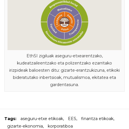
EthSI zigiluak aseguru-etxearentzako,
kudeatzaileentzako eta polizentzako ezarritako
irizpideak balioesten ditu: gizarte-erantzukizuna, etikoki
bideratutako inbertsioak, mutualismoa, ekitatea eta
gardentasuna.
Tags:
aseguru-etxe etikoak
,
EES
,
finantza etikoak
,
gizarte-ekonomia
,
korporatiboa