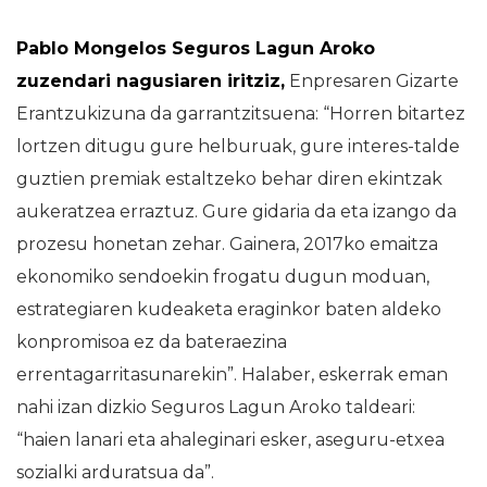
Pablo Mongelos Seguros Lagun Aroko
zuzendari nagusiaren iritziz,
Enpresaren Gizarte
Erantzukizuna da garrantzitsuena: “Horren bitartez
lortzen ditugu gure helburuak, gure interes-talde
guztien premiak estaltzeko behar diren ekintzak
aukeratzea erraztuz. Gure gidaria da eta izango da
prozesu honetan zehar. Gainera, 2017ko emaitza
ekonomiko sendoekin frogatu dugun moduan,
estrategiaren kudeaketa eraginkor baten aldeko
konpromisoa ez da bateraezina
errentagarritasunarekin”. Halaber, eskerrak eman
nahi izan dizkio Seguros Lagun Aroko taldeari:
“haien lanari eta ahaleginari esker, aseguru-etxea
sozialki arduratsua da”.