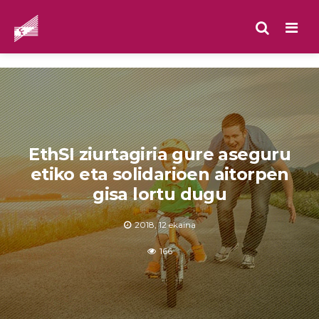
Men
EthSI ziurtagiria gure aseguru
etiko eta solidarioen aitorpen
gisa lortu dugu
2018, 12 ekaina
166