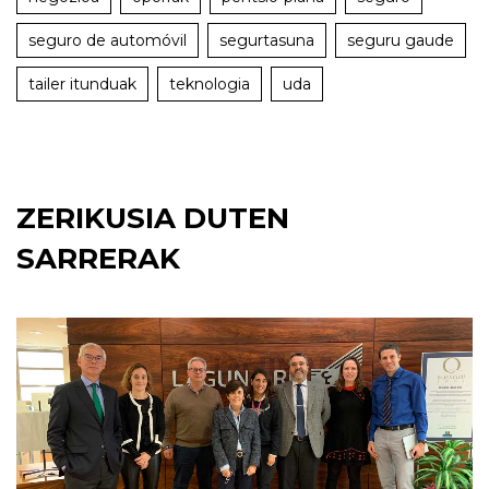
seguro de automóvil
segurtasuna
seguru gaude
tailer itunduak
teknologia
uda
ZERIKUSIA DUTEN
SARRERAK