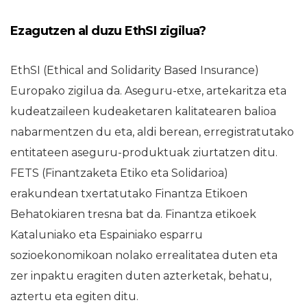
Ezagutzen al duzu EthSI zigilua?
EthSI (Ethical and Solidarity Based Insurance)
Europako zigilua da. Aseguru-etxe, artekaritza eta
kudeatzaileen kudeaketaren kalitatearen balioa
nabarmentzen du eta, aldi berean, erregistratutako
entitateen aseguru-produktuak ziurtatzen ditu.
FETS (Finantzaketa Etiko eta Solidarioa)
erakundean txertatutako Finantza Etikoen
Behatokiaren tresna bat da. Finantza etikoek
Kataluniako eta Espainiako esparru
sozioekonomikoan nolako errealitatea duten eta
zer inpaktu eragiten duten azterketak, behatu,
aztertu eta egiten ditu.