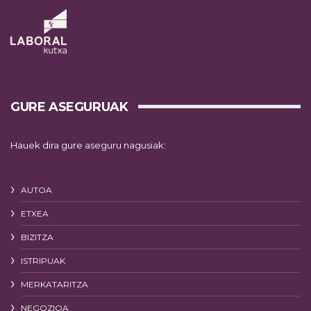
GURE ASEGURUAK
Hauek dira gure aseguru nagusiak:
AUTOA
ETXEA
BIZITZA
ISTRIPUAK
MERKATARITZA
NEGOZIOA