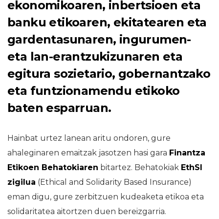
ekonomikoaren, inbertsioen eta
banku etikoaren, ekitatearen eta
gardentasunaren, ingurumen-
eta lan-erantzukizunaren eta
egitura sozietario, gobernantzako
eta funtzionamendu etikoko
baten esparruan.
Hainbat urtez lanean aritu ondoren, gure
ahaleginaren emaitzak jasotzen hasi gara
Finantza
Etikoen Behatokiaren
bitartez. Behatokiak
EthSI
zigilua
(Ethical and Solidarity Based Insurance)
eman digu, gure zerbitzuen kudeaketa etikoa eta
solidaritatea aitortzen duen bereizgarria.