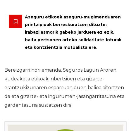
Aseguru etikoek aseguru-mugimenduaren
printzipioak berreskuratzen dituzte:
irabazi asmorik gabeko jarduera ez ezik,
baita pertsonen arteko solidaritate-loturak
eta kontzientzia mutualista ere.
Bereizgarri hori emanda, Seguros Lagun Aroren
kudeaketa etikoak inbertsioen eta gizarte-
erantzukizunaren esparruan duen balioa aitortzen
da eta gizarte- eta ingurumen-jasangarritasuna eta
gardentasuna sustatzen dira.