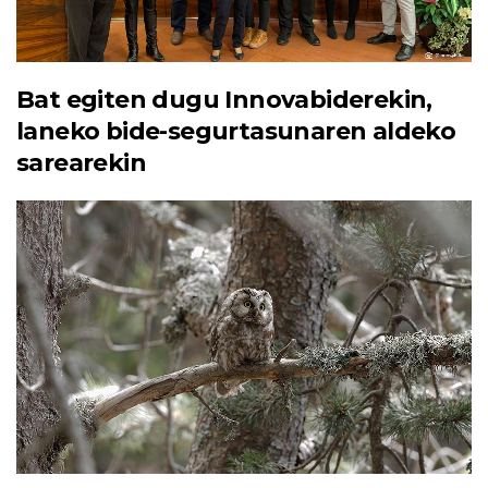
Bat egiten dugu Innovabiderekin,
laneko bide-segurtasunaren aldeko
sarearekin