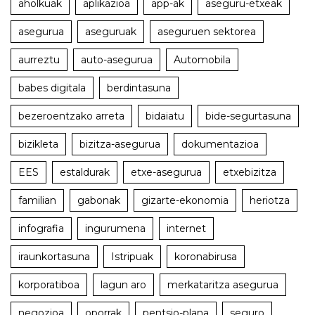
aholkuak
aplikazioa
app-ak
aseguru-etxeak
asegurua
aseguruak
aseguruen sektorea
aurreztu
auto-asegurua
Automobila
babes digitala
berdintasuna
bezeroentzako arreta
bidaiatu
bide-segurtasuna
bizikleta
bizitza-asegurua
dokumentazioa
EES
estaldurak
etxe-asegurua
etxebizitza
familian
gabonak
gizarte-ekonomia
heriotza
infografia
ingurumena
internet
iraunkortasuna
Istripuak
koronabirusa
korporatiboa
lagun aro
merkataritza asegurua
negozioa
oporrak
pentsio-plana
seguro