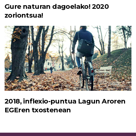
Gure naturan dagoelako! 2020
zoriontsua!
2018, inflexio-puntua Lagun Aroren
EGEren txostenean