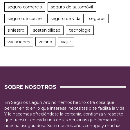
seguro comercio
seguro de automóvil
seguro de coche
seguro de vida
seguros
siniestro
sostenibilidad
tecnología
vacaciones
verano
viajar
SOBRE NOSOTROS
En Seguros Lagun Aro no hemos hecho otra cosa que
pensar en ti: en lo que interesa, necesitas o te facilita la vida.
Y lo hacemos ofreciéndote la cercanía, confianza y respeto
que transmiten cada una de las personas que formamos
nuestra aseguradora. Son muchos años contigo y muchas