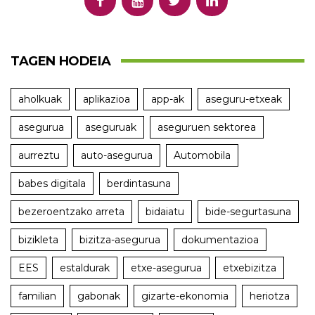
TAGEN HODEIA
aholkuak
aplikazioa
app-ak
aseguru-etxeak
asegurua
aseguruak
aseguruen sektorea
aurreztu
auto-asegurua
Automobila
babes digitala
berdintasuna
bezeroentzako arreta
bidaiatu
bide-segurtasuna
bizikleta
bizitza-asegurua
dokumentazioa
EES
estaldurak
etxe-asegurua
etxebizitza
familian
gabonak
gizarte-ekonomia
heriotza