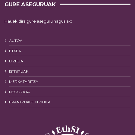
GURE ASEGURUAK
Hauek dira gure aseguru nagusiak:
AUTOA
ETXEA
BIZITZA
ISTRIPUAK
MERKATARITZA
NEGOZIOA
ERANTZUKIZUN ZIBILA