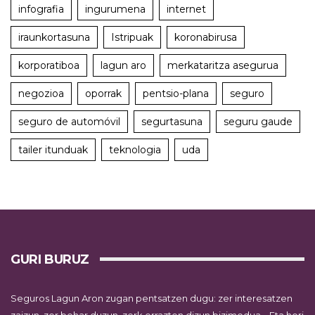
infografia
ingurumena
internet
iraunkortasuna
Istripuak
koronabirusa
korporatiboa
lagun aro
merkataritza asegurua
negozioa
oporrak
pentsio-plana
seguro
seguro de automóvil
segurtasuna
seguru gaude
tailer itunduak
teknologia
uda
GURI BURUZ
Seguros Lagun Aron zugan pentsatzen dugu: zer interesatzen