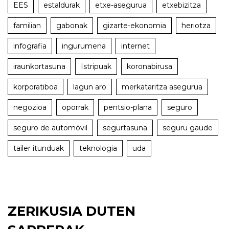
EES
estaldurak
etxe-asegurua
etxebizitza
familian
gabonak
gizarte-ekonomia
heriotza
infografia
ingurumena
internet
iraunkortasuna
Istripuak
koronabirusa
korporatiboa
lagun aro
merkataritza asegurua
negozioa
oporrak
pentsio-plana
seguro
seguro de automóvil
segurtasuna
seguru gaude
tailer itunduak
teknologia
uda
ZERIKUSIA DUTEN