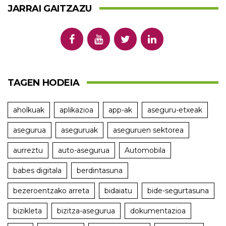
JARRAI GAITZAZU
TAGEN HODEIA
aholkuak
aplikazioa
app-ak
aseguru-etxeak
asegurua
aseguruak
aseguruen sektorea
aurreztu
auto-asegurua
Automobila
babes digitala
berdintasuna
bezeroentzako arreta
bidaiatu
bide-segurtasuna
bizikleta
bizitza-asegurua
dokumentazioa