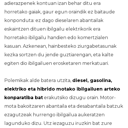
adierazpenek kontuan izan behar ditu era
horretako gaiak, gaur egun oraindik ez baitaude
konponduta: ez dago dieselaren abantailak
eskaintzen dituen ibilgailu elektrikorik era
horretako ibilgailu handien edo komertzialen
kasuan. Azkenean, hainbesteko ziurgabetasunak
kezka sortzen du jende guztiarengan, eta kalte
egiten dio ibilgailuen erosketaren merkatuari.
Polemikak alde batera utzita,
diesel, gasolina,
elektriko eta hibrido motako ibilgailuen arteko
konparatiba bat
erakutsiko dizugu orain. Motor-
mota bakoitzaren abantaila eta desabantaila batzuk
ezagutzeak hurrengo ibilgailua aukeratzen
lagunduko dizu. Utz iezaguzu iruzkin bat zure