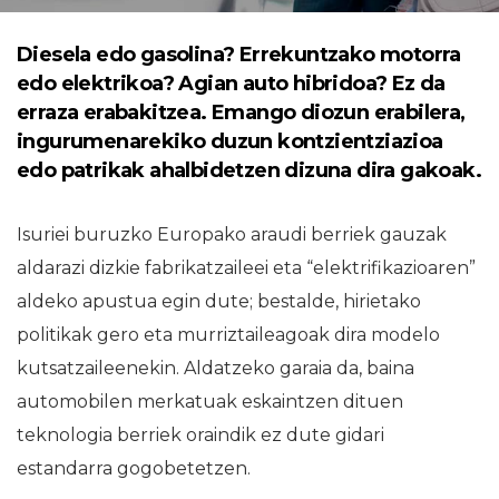
Diesela edo gasolina? Errekuntzako motorra
edo elektrikoa? Agian auto hibridoa? Ez da
erraza erabakitzea. Emango diozun erabilera,
ingurumenarekiko duzun kontzientziazioa
edo patrikak ahalbidetzen dizuna dira gakoak.
Isuriei buruzko Europako araudi berriek gauzak
aldarazi dizkie fabrikatzaileei eta “elektrifikazioaren”
aldeko apustua egin dute; bestalde, hirietako
politikak gero eta murriztaileagoak dira modelo
kutsatzaileenekin. Aldatzeko garaia da, baina
automobilen merkatuak eskaintzen dituen
teknologia berriek oraindik ez dute gidari
estandarra gogobetetzen.