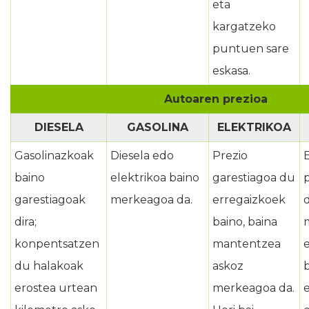
eta
kargatzeko
puntuen sare
eskasa.
Autoaren prezioa
DIESELA
GASOLINA
ELEKTRIKOA
Gasolinazkoak
Diesela edo
Prezio
E
baino
elektrikoa baino
garestiagoa du
p
garestiagoak
merkeagoa da.
erregaizkoek
d
dira;
baino, baina
konpentsatzen
mantentzea
du halakoak
askoz
erostea urtean
merkeagoa da.