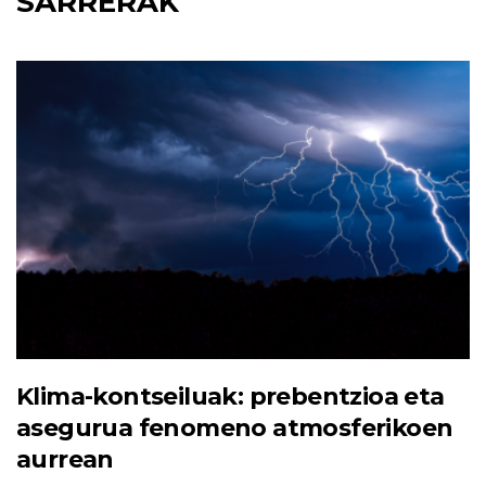
SARRERAK
Klima-kontseiluak: prebentzioa eta
asegurua fenomeno atmosferikoen
aurrean