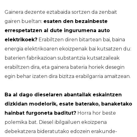
Gainera dezente eztabaida sortzen da zenbait
gairen bueltan:
esaten den bezainbeste
errespetatzen al dute ingurumena auto
elektrikoek?
Erabiltzen diren bitartean bai, baina
energia elektrikoaren ekoizpenak bai kutsatzen du:
baterien fabrikazioan substantzia kutsatzaileak
erabiltzen dira, eta gainera bateria horiek desegin
egin behar izaten dira bizitza erabilgarria amaitzean.
Ba al dago dieselaren abantailak eskaintzen
dizkidan modelorik, esate baterako, banaketako
hainbat furgoneta baditut?
Horra hor beste
polemika bat. Diesel ibilgailuen ekoizpena
debekatzera bideratutako edozein erakunde-