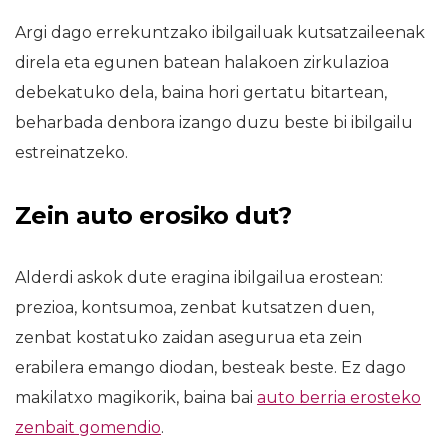
Argi dago errekuntzako ibilgailuak kutsatzaileenak
direla eta egunen batean halakoen zirkulazioa
debekatuko dela, baina hori gertatu bitartean,
beharbada denbora izango duzu beste bi ibilgailu
estreinatzeko.
Zein auto erosiko dut?
Alderdi askok dute eragina ibilgailua erostean:
prezioa, kontsumoa, zenbat kutsatzen duen,
zenbat kostatuko zaidan asegurua eta zein
erabilera emango diodan, besteak beste. Ez dago
makilatxo magikorik, baina bai
auto berria erosteko
zenbait gomendio
.