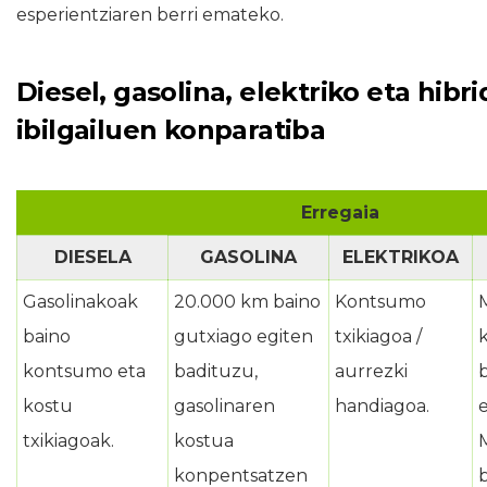
esperientziaren berri emateko.
Diesel, gasolina, elektriko eta hib
ibilgailuen konparatiba
Erregaia
DIESELA
GASOLINA
ELEKTRIKOA
Gasolinakoak
20.000 km baino
Kontsumo
baino
gutxiago egiten
txikiagoa /
kontsumo eta
badituzu,
aurrezki
kostu
gasolinaren
handiagoa.
txikiagoak.
kostua
konpentsatzen