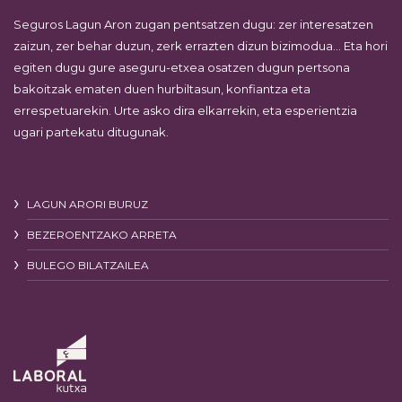
Seguros Lagun Aron zugan pentsatzen dugu: zer interesatzen
zaizun, zer behar duzun, zerk errazten dizun bizimodua… Eta hori
egiten dugu gure aseguru-etxea osatzen dugun pertsona
bakoitzak ematen duen hurbiltasun, konfiantza eta
errespetuarekin. Urte asko dira elkarrekin, eta esperientzia
ugari partekatu ditugunak.
LAGUN ARORI BURUZ
BEZEROENTZAKO ARRETA
BULEGO BILATZAILEA