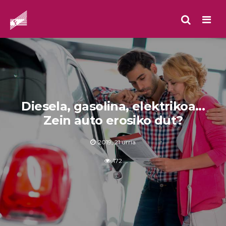
Men
Diesela, gasolina, elektrikoa...
Zein auto erosiko dut?
2019, 21 urria
172