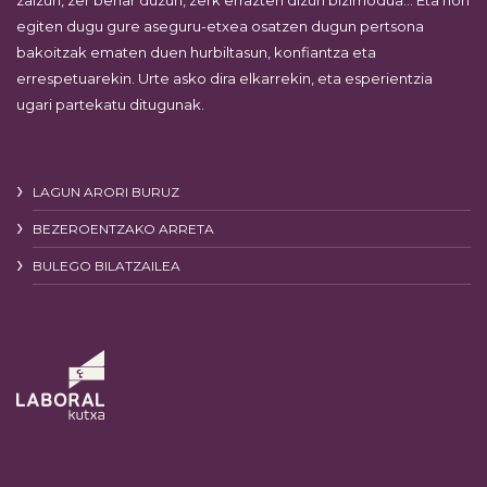
zaizun, zer behar duzun, zerk errazten dizun bizimodua… Eta hori
egiten dugu gure aseguru-etxea osatzen dugun pertsona
bakoitzak ematen duen hurbiltasun, konfiantza eta
errespetuarekin. Urte asko dira elkarrekin, eta esperientzia
ugari partekatu ditugunak.
LAGUN ARORI BURUZ
BEZEROENTZAKO ARRETA
BULEGO BILATZAILEA