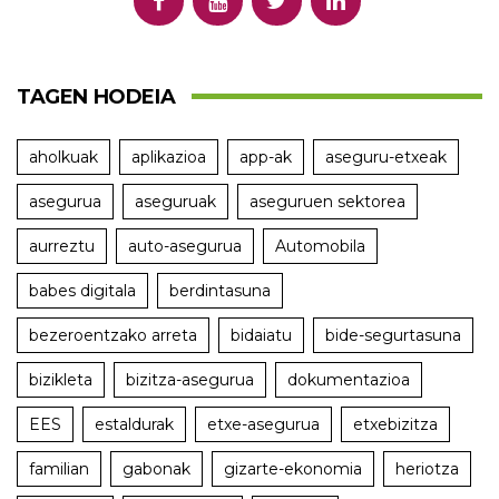
TAGEN HODEIA
aholkuak
aplikazioa
app-ak
aseguru-etxeak
asegurua
aseguruak
aseguruen sektorea
aurreztu
auto-asegurua
Automobila
babes digitala
berdintasuna
bezeroentzako arreta
bidaiatu
bide-segurtasuna
bizikleta
bizitza-asegurua
dokumentazioa
EES
estaldurak
etxe-asegurua
etxebizitza
familian
gabonak
gizarte-ekonomia
heriotza