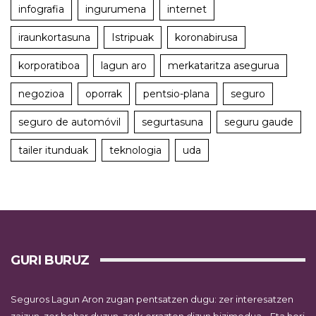
infografia
ingurumena
internet
iraunkortasuna
Istripuak
koronabirusa
korporatiboa
lagun aro
merkataritza asegurua
negozioa
oporrak
pentsio-plana
seguro
seguro de automóvil
segurtasuna
seguru gaude
tailer itunduak
teknologia
uda
GURI BURUZ
Seguros Lagun Aron zugan pentsatzen dugu: zer interesatzen