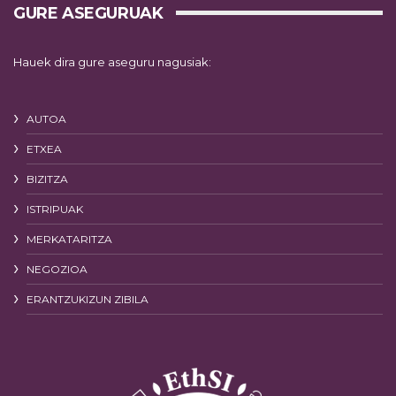
GURE ASEGURUAK
Hauek dira gure aseguru nagusiak:
AUTOA
ETXEA
BIZITZA
ISTRIPUAK
MERKATARITZA
NEGOZIOA
ERANTZUKIZUN ZIBILA