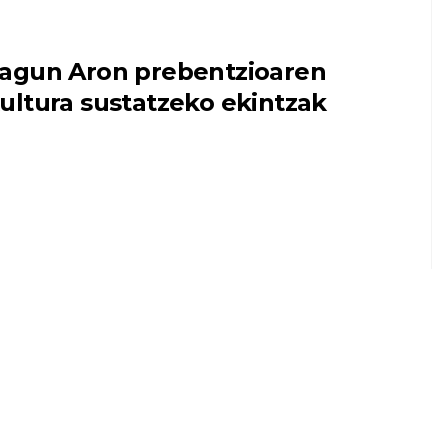
agun Aron prebentzioaren
ultura sustatzeko ekintzak