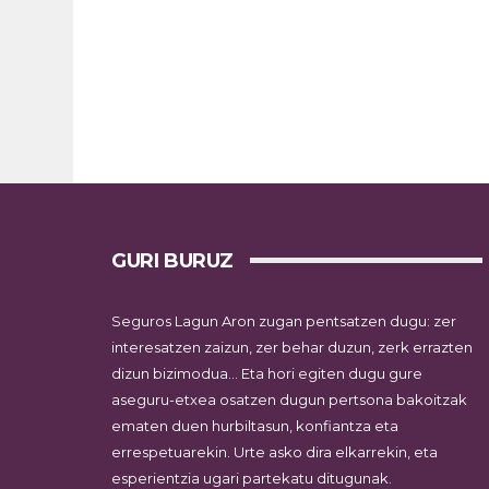
GURI BURUZ
Seguros Lagun Aron zugan pentsatzen dugu: zer
interesatzen zaizun, zer behar duzun, zerk errazten
dizun bizimodua… Eta hori egiten dugu gure
aseguru-etxea osatzen dugun pertsona bakoitzak
ematen duen hurbiltasun, konfiantza eta
errespetuarekin. Urte asko dira elkarrekin, eta
esperientzia ugari partekatu ditugunak.