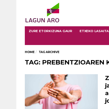
ZURE ETORKIZUNA GAUR
ETXEKO LASAIT
HOME
TAG ARCHIVE
TAG: PREBENTZIOAREN 
Z
j
a
j