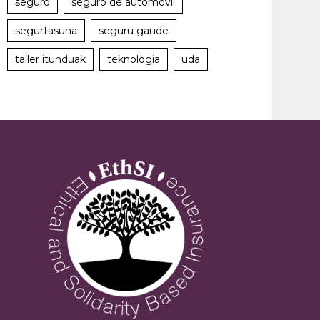
seguro
seguro de automóvil
segurtasuna
seguru gaude
tailer itunduak
teknologia
uda