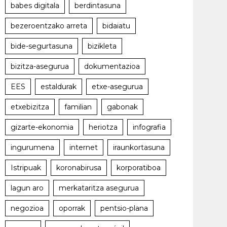
babes digitala
berdintasuna
bezeroentzako arreta
bidaiatu
bide-segurtasuna
bizikleta
bizitza-asegurua
dokumentazioa
EES
estaldurak
etxe-asegurua
etxebizitza
familian
gabonak
gizarte-ekonomia
heriotza
infografia
ingurumena
internet
iraunkortasuna
Istripuak
koronabirusa
korporatiboa
lagun aro
merkataritza asegurua
negozioa
oporrak
pentsio-plana