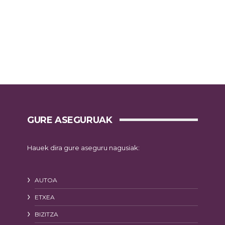
GURE ASEGURUAK
Hauek dira gure aseguru nagusiak:
AUTOA
ETXEA
BIZITZA