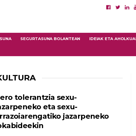
ASUNA
SEGURTASUNA BOLANTEAN
IDEIAK ETA AHOLKUA
KULTURA
ero tolerantzia sexu-
azarpeneko eta sexu-
rrazoiarengatiko jazarpeneko
okabideekin