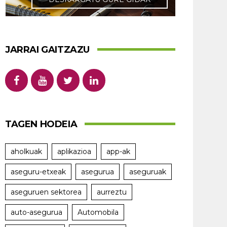
JARRAI GAITZAZU
TAGEN HODEIA
aholkuak
aplikazioa
app-ak
aseguru-etxeak
asegurua
aseguruak
aseguruen sektorea
aurreztu
auto-asegurua
Automobila