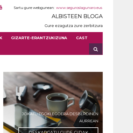
Sartu gure webgunean:
www.seguroslagunaro.eus
ALBISTEEN BLOGA
Gure ezagutza zure zerbitzura
K
GIZARTE-ERANTZUKIZUNA
CAST
JOKATU EGOKI EGOERA DESBERDINEN
AURREAN
DESKARGATU GURE GIDAK