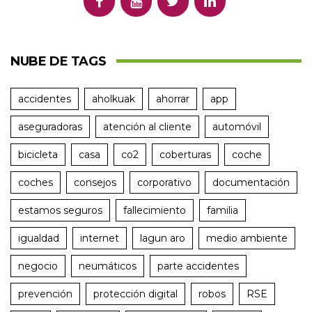
NUBE DE TAGS
accidentes
aholkuak
ahorrar
app
aseguradoras
atención al cliente
automóvil
bicicleta
casa
co2
coberturas
coche
coches
consejos
corporativo
documentación
estamos seguros
fallecimiento
familia
igualdad
internet
lagun aro
medio ambiente
negocio
neumáticos
parte accidentes
prevención
protección digital
robos
RSE