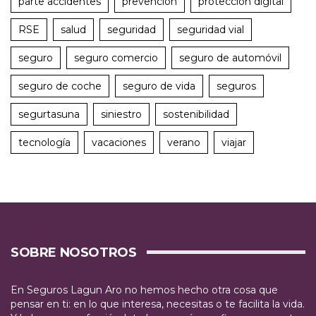
parte accidentes
prevención
protección digital
RSE
salud
seguridad
seguridad vial
seguro
seguro comercio
seguro de automóvil
seguro de coche
seguro de vida
seguros
segurtasuna
siniestro
sostenibilidad
tecnología
vacaciones
verano
viajar
SOBRE NOSOTROS
En Seguros Lagun Aro no hemos hecho otra cosa que
pensar en ti: en lo que interesa, necesitas o te facilita la vida.