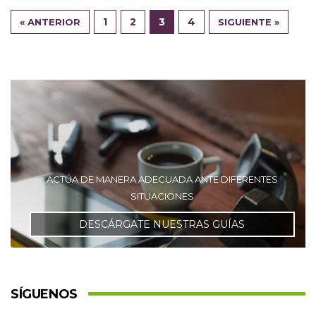
1
2
3
4
« ANTERIOR
SIGUIENTE »
ACTÚA DE MANERA ADECUADA ANTE DIFERENTES
SITUACIONES
DESCÁRGATE NUESTRAS GUÍAS
SÍGUENOS