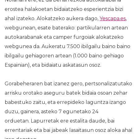
erostea halakoetan bidaiatzeko esperientzia bizi
ahal izateko. Alokatzeko aukera dago,
Yescapa.es
,
webgunean, esate baterako: partikularren artean
autokarabanak eta camper furgoiak alokatzeko
webgunea da. Aukeratu 7.500 ibilgailu baino baino
ibilgailu gehiagoren artean (1.000 baino gehiago
Espainian), eta bidaiatu askatasun osoz.
Gorabeheraren bat izanez gero, pertsonalizatutako
arrisku orotako aseguru batek bidaia osoan zehar
babestuko zaitu, eta errepideko laguntza izango
duzu, gainera, asteko 7 egunetako 24
orduetan. Lapurretak ere estalita daude, bai
errentariak eta bai jabeak lasaitasun osoz aloka ahal