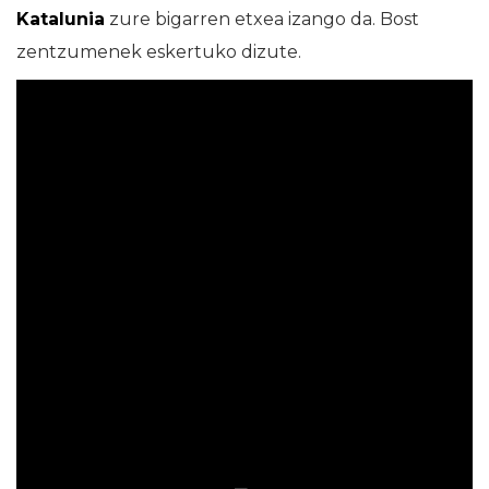
Katalunia
zure bigarren etxea izango da. Bost
zentzumenek eskertuko dizute.