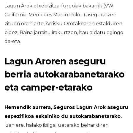
Lagun Arok etxebizitza-furgoiak bakarrik (VW
California, Mercedes Marco Polo…) aseguratzen
zituen orain arte, Arrisku Orotakoaren estalduren
bidez. Baina jarraitu irakurtzen, hau aldatu egingo
da-eta.
Lagun Aroren aseguru
berria autokarabanetarako
eta camper-etarako
Hemendik aurrera, Seguros Lagun Arok aseguru
espezifikoa eskainiko du autokarabanetarako.
Izan ere, halako ibilgailuetarako behar diren