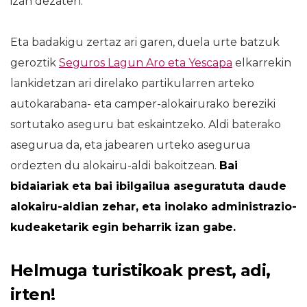
izan dezaten.
Eta badakigu zertaz ari garen, duela urte batzuk
geroztik
Seguros Lagun Aro eta Yescapa
elkarrekin
lankidetzan ari direlako partikularren arteko
autokarabana- eta camper-alokairurako bereziki
sortutako aseguru bat eskaintzeko. Aldi baterako
asegurua da, eta jabearen urteko asegurua
ordezten du alokairu-aldi bakoitzean.
Bai
bidaiariak eta bai ibilgailua aseguratuta daude
alokairu-aldian zehar, eta inolako administrazio-
kudeaketarik egin beharrik izan gabe.
Helmuga turistikoak prest, adi,
irten!