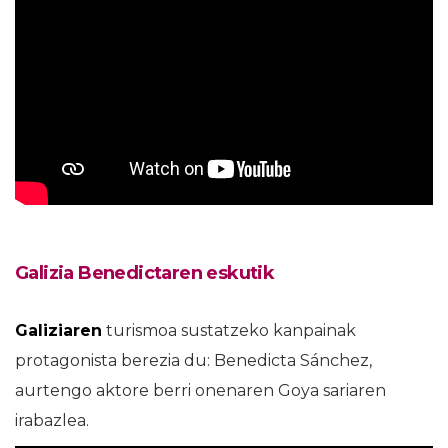
Galizia Benedictaren eskutik
Galiziaren
turismoa sustatzeko kanpainak
protagonista berezia du: Benedicta Sánchez,
aurtengo aktore berri onenaren Goya sariaren
irabazlea.