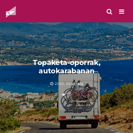
Men
Topaketa-oporrak,
autokarabanan
2020, 24 uztaila
70