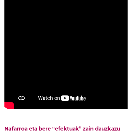
Nafarroa eta bere “efektuak” zain dauzkazu