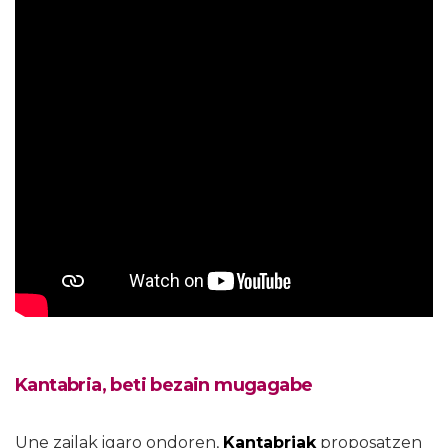
Kantabria, beti bezain mugagabe
Une zailak igaro ondoren,
Kantabriak
proposatzen