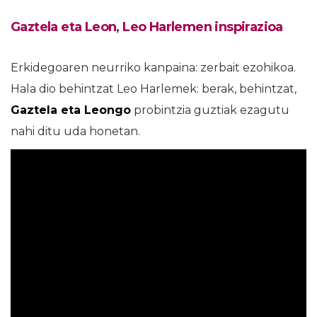
Gaztela eta Leon, Leo Harlemen inspirazioa
Erkidegoaren neurriko kanpaina: zerbait ezohikoa.
Hala dio behintzat Leo Harlemek: berak, behintzat,
Gaztela eta Leongo
probintzia guztiak ezagutu
nahi ditu uda honetan.