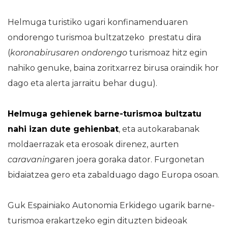
Helmuga turistiko ugari konfinamenduaren
ondorengo turismoa bultzatzeko prestatu dira
(
koronabirusaren ondorengo
turismoaz hitz egin
nahiko genuke, baina zoritxarrez birusa oraindik hor
dago eta alerta jarraitu behar dugu).
Helmuga gehienek barne-turismoa bultzatu
nahi izan dute gehienbat
, eta autokarabanak
moldaerrazak eta erosoak direnez, aurten
caravaning
aren joera goraka dator. Furgonetan
bidaiatzea gero eta zabalduago dago Europa osoan.
Guk Espainiako Autonomia Erkidego ugarik barne-
turismoa erakartzeko egin dituzten bideoak