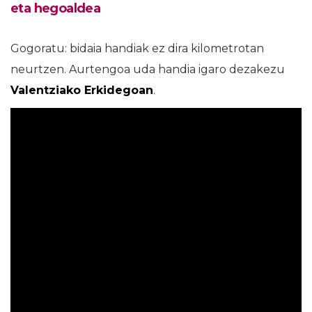
eta hegoaldea
Gogoratu: bidaia handiak ez dira kilometrotan
neurtzen. Aurtengoa uda handia igaro dezakezu
Valentziako Erkidegoan
.