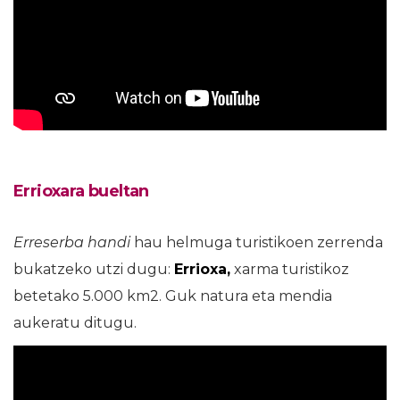
Errioxara bueltan
Erreserba handi
hau helmuga turistikoen zerrenda
bukatzeko utzi dugu:
Errioxa,
xarma turistikoz
betetako 5.000 km2. Guk natura eta mendia
aukeratu ditugu.