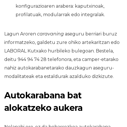
konfigurazioaren arabera: kaputxinoak,
profilatuak, modularrak edo integralak.
Lagun Aroren
caravaning
aseguru berriari buruz
informatzeko, galdetu zure ohiko artekaritzan edo
LABORAL Kutxako hurbileko bulegoan. Bestela,
deitu 944 94 74 28 telefonora, eta camper-etarako
nahiz autokarabanetarako dauzkagun aseguru-
modalitateak eta estaldurak azalduko dizkizute.
Autokarabana bat
alokatzeko aukera
Nolanahi ere, ez da beharrezkoa autokarabana