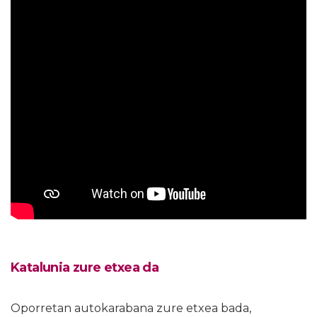
Katalunia zure etxea da
Oporretan autokarabana zure etxea bada,