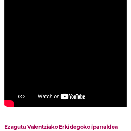
Ezagutu Valentziako Erkidegoko iparraldea