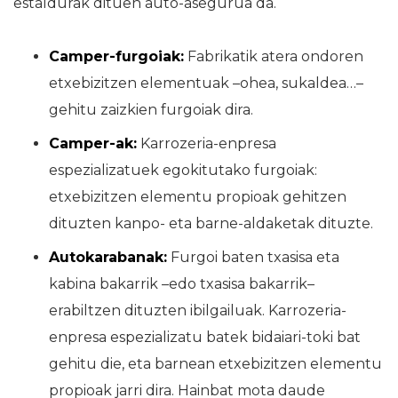
estaldurak dituen auto-asegurua da.
Camper-furgoiak:
Fabrikatik atera ondoren
etxebizitzen elementuak –ohea, sukaldea…–
gehitu zaizkien furgoiak dira.
Camper-ak:
Karrozeria-enpresa
espezializatuek egokitutako furgoiak:
etxebizitzen elementu propioak gehitzen
dituzten kanpo- eta barne-aldaketak dituzte.
Autokarabanak:
Furgoi baten txasisa eta
kabina bakarrik –edo txasisa bakarrik–
erabiltzen dituzten ibilgailuak. Karrozeria-
enpresa espezializatu batek bidaiari-toki bat
gehitu die, eta barnean etxebizitzen elementu
propioak jarri dira. Hainbat mota daude