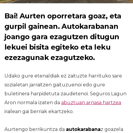
Bai! Aurten oporretara goaz, eta
gurpil gainean. Autokarabanan
joango gara ezagutzen ditugun
lekuei bisita egiteko eta leku
ezezagunak ezagutzeko.
Udako gure etenaldiak ez zaituzte harrituko sare
sozialetan jarraitzen gaituzuenoi edo gure
buletinera harpidetuta zaudetenoi. Seguros Lagun
Aron normala izaten da
abuztuan arnasa hartzea
irailean gai berriak ekartzeko.
Aurtengo berrikuntza da
autokarabana
z goazela