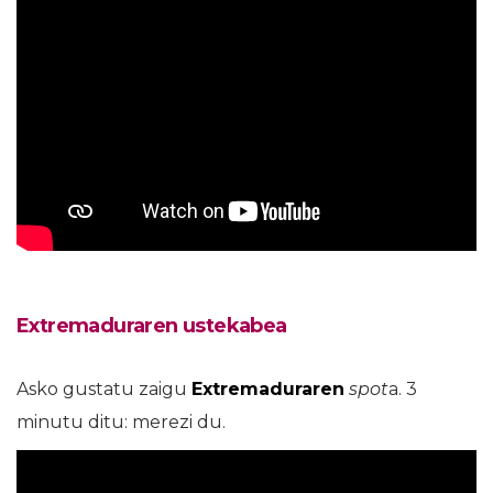
Extremaduraren ustekabea
Asko gustatu zaigu
Extremaduraren
spot
a. 3
minutu ditu: merezi du.