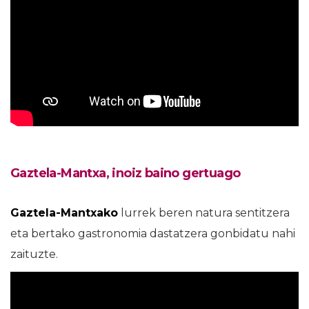
Gaztela-Mantxa, inoiz baino gertuago
Gaztela-Mantxako
lurrek beren natura sentitzera
eta bertako gastronomia dastatzera gonbidatu nahi
zaituzte.