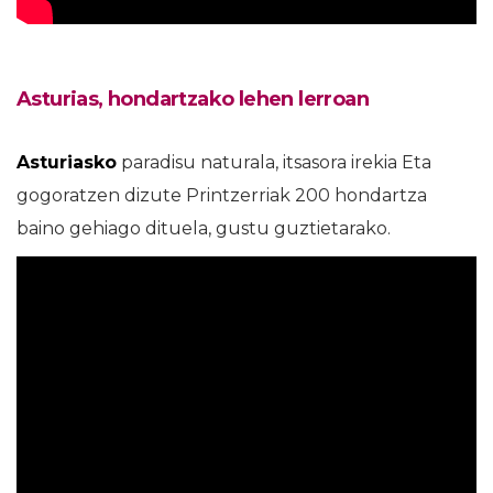
Asturias, hondartzako lehen lerroan
Asturiasko
paradisu naturala, itsasora irekia Eta
gogoratzen dizute Printzerriak 200 hondartza
baino gehiago dituela, gustu guztietarako.