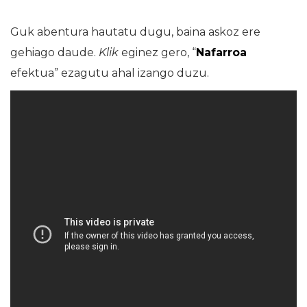
Guk abentura hautatu dugu, baina askoz ere
gehiago daude.
Klik
eginez gero, “
Nafarroa
efektua” ezagutu ahal izango duzu.