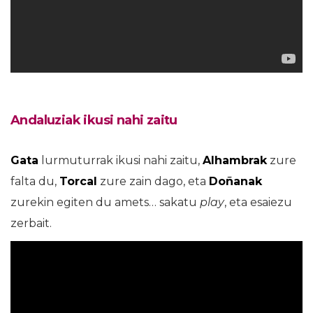
Andaluziak ikusi nahi zaitu
Gata
lurmuturrak ikusi nahi zaitu,
Alhambrak
zure
falta du,
Torcal
zure zain dago, eta
Doñanak
zurekin egiten du amets… sakatu
play
, eta esaiezu
zerbait.