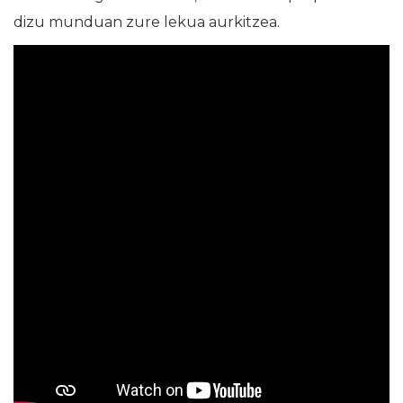
dizu munduan zure lekua aurkitzea.