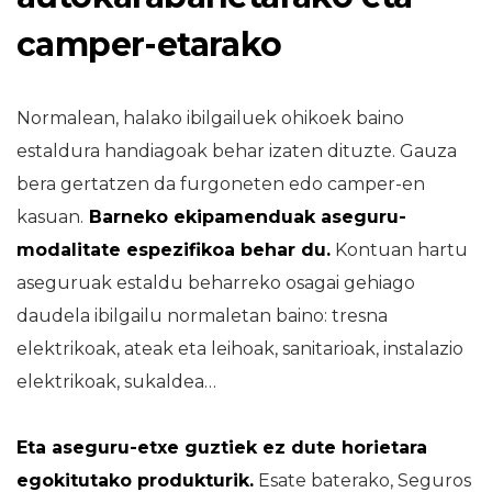
camper-etarako
Normalean, halako ibilgailuek ohikoek baino
estaldura handiagoak behar izaten dituzte. Gauza
bera gertatzen da furgoneten edo camper-en
kasuan.
Barneko ekipamenduak aseguru-
modalitate espezifikoa behar du.
Kontuan hartu
aseguruak estaldu beharreko osagai gehiago
daudela ibilgailu normaletan baino: tresna
elektrikoak, ateak eta leihoak, sanitarioak, instalazio
elektrikoak, sukaldea…
Eta aseguru-etxe guztiek ez dute horietara
egokitutako produkturik.
Esate baterako, Seguros