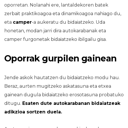
oporretan. Nolanahi ere, lantaldekoren batek
zerbait praktikoagoa eta dinamikoagoa nahiago du,
eta
camper
-a aukeratu du bidaiatzeko. Uda
honetan, modan jarri dira autokarabanak eta
camper furgonetak bidaiatzeko ibilgailu gisa.
Oporrak gurpilen gainean
Jende askok hautatzen du bidaiatzeko modu hau.
Beraz, aurten mugitzeko askatasuna eta etxea
gainean dugula bidaiatzeko erosotasuna probatuko
ditugu.
Esaten dute autokarabanan bidaiatzeak
adikzioa sortzen duela.