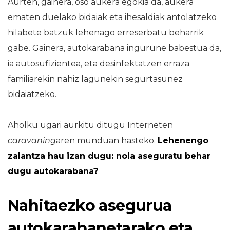
Aurten, gainera, oso aukera egokia da, aukera
ematen duelako bidaiak eta ihesaldiak antolatzeko
hilabete batzuk lehenago erreserbatu beharrik
gabe. Gainera, autokarabana ingurune babestua da,
ia autosufizientea, eta desinfektatzen erraza
familiarekin nahiz lagunekin segurtasunez
bidaiatzeko.
Aholku ugari aurkitu ditugu Interneten
caravaning
aren munduan hasteko.
Lehenengo
zalantza hau izan dugu: nola aseguratu behar
dugu autokarabana?
Nahitaezko asegurua
autokarabanetarako eta