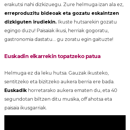
erakutsi nahi dizkizuegu. Zure helmuga izan ala ez,
erreproduzitu bideoak eta gozatu eskaintzen
dizkiguten irudiekin.
Ikuste hutsarekin gozatu
egingo duzu! Paisaiak ikusi, herriak gogoratu,
gastronomia dastatu… gu zoratu egin gaituzte!
Euskadin elkarrekin topatzeko patua
Helmuga ez da leku hutsa. Gauzak ikusteko,
sentitzeko eta bizitzeko aukera berria ere bada.
Euskadik
horretarako aukera ematen du, eta 40
segundotan biltzen ditu musika,
off
ahotsa eta
paisaia ikusgarriak.