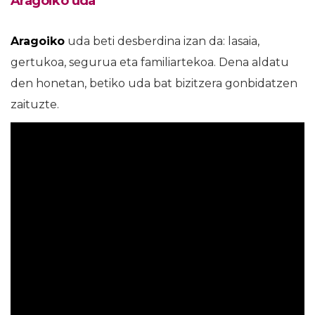
Aragoiko uda
Aragoiko
uda beti desberdina izan da: lasaia,
gertukoa, segurua eta familiartekoa. Dena aldatu
den honetan, betiko uda bat bizitzera gonbidatzen
zaituzte.