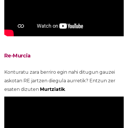
Re-Murcia
Konturatu zara berriro egin nahi ditugun gauzei
askotan RE jartzen diegula aurretik? Entzun zer
esaten dizuten
Murtziatik
.