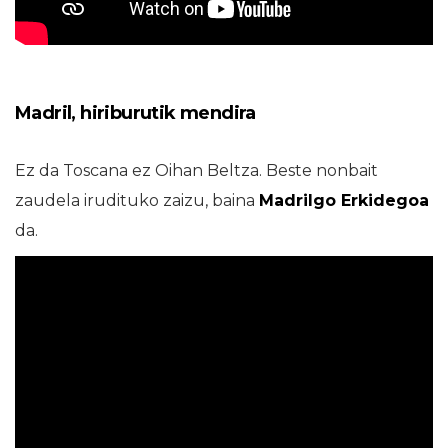
Madril, hiriburutik mendira
Ez da Toscana ez Oihan Beltza. Beste nonbait
zaudela irudituko zaizu, baina
Madrilgo Erkidegoa
da.