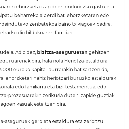
ekoaren ehorzketa-izapideen ondoriozko gastu eta
Aipatu beharreko alderdi bat: ehorzketaren edo
daindutako zenbatekoa baino txikiagoak badira,
harko dio hildakoaren familiari.
audela. Adibidez,
bizitza-aseguruetan
gehitzen
guruarenak dira, hala nola Heriotza-estaldura.
.000 euroko kapital-aurrerakin bat sartzen da,
a, ehorzketari nahiz heriotzari buruzko estaldurak
sonala edo familiarra eta bizi-testamentua, edo
tza-prozesuarekin zerikusia duten izapide guztiak;
dagoen kasuak estaltzen dira.
za-aseguruek gero eta estaldura eta zerbitzu