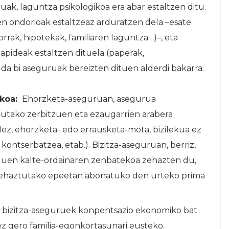
uak, laguntza psikologikoa era abar estaltzen ditu.
n ondorioak estaltzeaz arduratzen dela –esate
rrak, hipotekak, familiaren laguntza…)–, eta
zapideak estaltzen dituela (paperak,
da bi aseguruak bereizten dituen alderdi bakarra:
koa:
Ehorzketa-aseguruan, asegurua
utako zerbitzuen eta ezaugarrien arabera
dez, ehorzketa- edo errausketa-mota, bizilekua ez
ontserbatzea, etab.). Bizitza-aseguruan, berriz,
 duen kalte-ordainaren zenbatekoa zehazten du,
 zehaztutako epeetan abonatuko den urteko prima
 bizitza-aseguruek konpentsazio ekonomiko bat
ez gero familia-egonkortasunari eusteko.