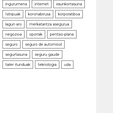
ingurumena
internet
iraunkortasuna
Istripuak
koronabirusa
korporatiboa
lagun aro
merkataritza asegurua
negozioa
oporrak
pentsio-plana
seguro
seguro de automóvil
segurtasuna
seguru gaude
tailer itunduak
teknologia
uda