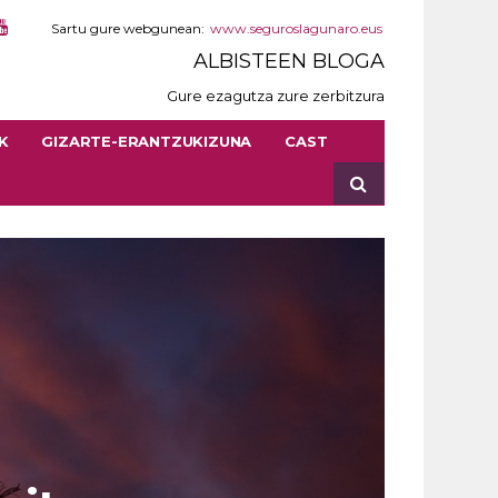
Sartu gure webgunean:
www.seguroslagunaro.eus
ALBISTEEN BLOGA
Gure ezagutza zure zerbitzura
K
GIZARTE-ERANTZUKIZUNA
CAST