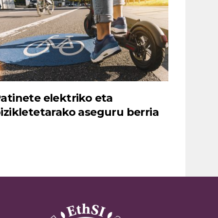
atinete elektriko eta
izikletetarako aseguru berria