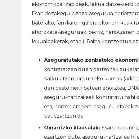
ekonomikoa, izapideak, lekualdatze-zerbitz
Esan dezakegu bizitza-asegurua heriotzare
baterako, familiaren galera ekonomikoak (zo
ehorzketa-aseguruak, berriz, heriotzaren i
lekualdaketak, etab.).
Baina kontzeptua ez 
Aseguratutako zenbateko ekonomi
kontratatzen duen pertsonak aukerat
kalkulatzen dira urteko kuotak (adibi
den beste herri batean ehorztea, DNA k
aseguru-hartzaileak kontratatu nahi
eta, horren arabera, aseguru-etxeak
bat ezartzen da.
Oinarrizko klausulak:
Esan dugunez,
ezartzen dute, aseguru-hartzailea hil