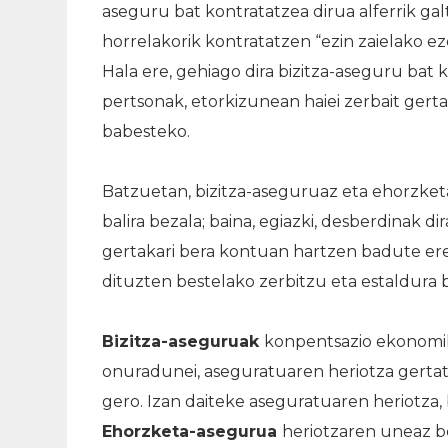
aseguru bat kontratatzea dirua alferrik ga
horrelakorik kontratatzen “ezin zaielako ez
Hala ere, gehiago dira bizitza-aseguru bat
pertsonak, etorkizunean haiei zerbait gerta
babesteko.
Batzuetan, bizitza-aseguruaz eta ehorzket
balira bezala; baina, egiazki, desberdinak d
gertakari bera kontuan hartzen badute ere
dituzten bestelako zerbitzu eta estaldura 
Bizitza-aseguruak
konpentsazio ekonomik
onuradunei, aseguratuaren heriotza gerta
gero. Izan daiteke aseguratuaren heriotza,
Ehorzketa-asegurua
heriotzaren uneaz b