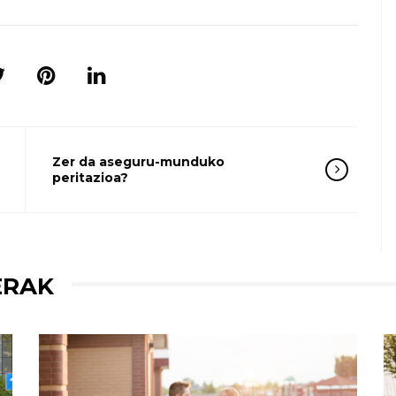
Zer da aseguru-munduko
peritazioa?
ERAK