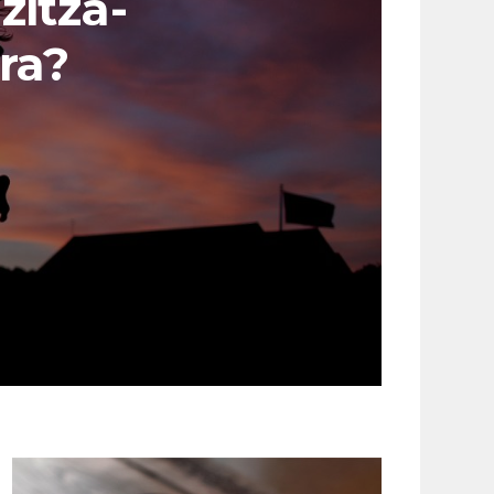
zitza-
ra?