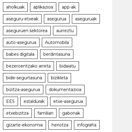
aholkuak
aplikazioa
app-ak
aseguru-etxeak
asegurua
aseguruak
aseguruen sektorea
aurreztu
auto-asegurua
Automobila
babes digitala
berdintasuna
bezeroentzako arreta
bidaiatu
bide-segurtasuna
bizikleta
bizitza-asegurua
dokumentazioa
EES
estaldurak
etxe-asegurua
etxebizitza
familian
gabonak
gizarte-ekonomia
heriotza
infografia