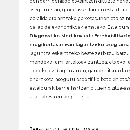
gehigarri gehiago eskaintzen dituzte herio
aseguruetan, gaixotasun larrien estaldura e
paralisia eta antzeko gaixotasunen eta ezi
baliabide ekonomikoak emateko. Estaldura 
Diagnostiko Medikoa
edo
Errehabilitazi
mugikortasunean laguntzeko programa
laguntza eskaintzeko beste zerbitzu batzu
mendeko familiartekoak zaintzea, etxeko l
gogoko ez dugun arren, garrantzitsua da e
ehorzketa-aseguru espezifiko batekin eta/e
estaldurak barne hartzen dituen bizitza-as
eta babesa emango dizu–.
Tags:
bizitza-asegurua
,
seguro