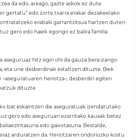
ltzea da edo, areago, gazte askok ez dute
er gertatu” edo zorte txarra erakar dezakeelako.
 kontratatzeko erabaki garrantzitsua hartzen duten
tuz gero edo haiek egongo ez balira familia
a-aseguruaz hitz egin ohi da gauza bera izango
ira, eta une desberdinak estaltzen dituzte. Biek
 –aseguratuaren heriotza–, desberdin egiten
batzuk dituzte
o bat eskaintzen die aseguratuak izendatutako
tuz gero edo aseguruan ezarritako kausak betez
 baliaezintasuna edo gaixotasuna. Bestalde,
eraz arduratzen da. Heriotzaren ondoriozko kostu