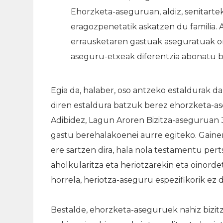
Ehorzketa-aseguruan, aldiz, senitart
eragozpenetatik askatzen du familia. 
errausketaren gastuak aseguratuak or
aseguru-etxeak diferentzia abonatu be
Egia da, halaber, oso antzeko estaldurak d
diren estaldura batzuk berez ehorzketa-ase
Adibidez, Lagun Aroren Bizitza-aseguruan 3
gastu berehalakoenei aurre egiteko. Gainer
ere sartzen dira, hala nola testamentu pert
aholkularitza eta heriotzarekin eta oinorde
horrela, heriotza-aseguru espezifikorik ez 
Bestalde, ehorzketa-aseguruek nahiz bizit