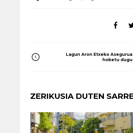
Lagun Aron Etxeko Asegurua
hobetu dugu
ZERIKUSIA DUTEN SARR