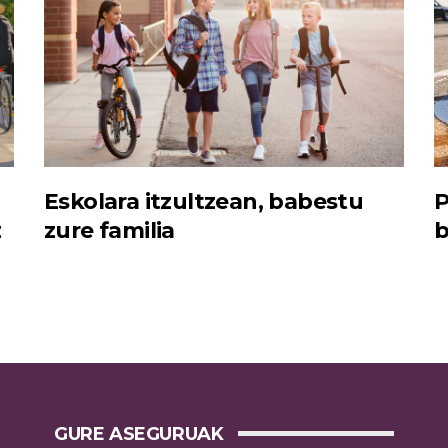
Eskolara itzultzean, babestu
P
z
zure familia
b
GURE ASEGURUAK