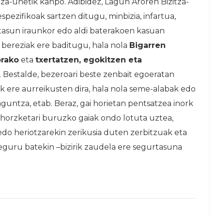
tza-unetik kanpo. Adibidez, Lagun Aroren Bizitza-
spezifikoak sartzen ditugu, minbizia, infartua,
ntasun iraunkor edo aldi baterakoen kasuan
bereziak ere baditugu, hala nola
Bigarren
orako
eta
txertatzen, egokitzen eta
. Bestalde, bezeroari beste zenbait egoeratan
k ere aurreikusten dira, hala nola seme-alabak edo
aguntza, etab.
Beraz, gai horietan pentsatzea inork
horzketari buruzko gaiak ondo lotuta uztea,
do heriotzarekin zerikusia duten zerbitzuak eta
eguru batekin –bizirik zaudela ere segurtasuna