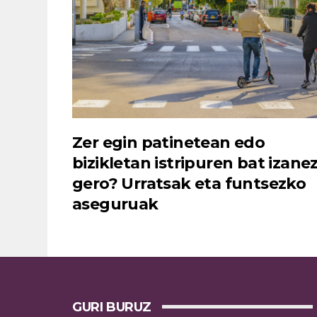
Zer egin patinetean edo
bizikletan istripuren bat izane
gero? Urratsak eta funtsezko
aseguruak
GURI BURUZ