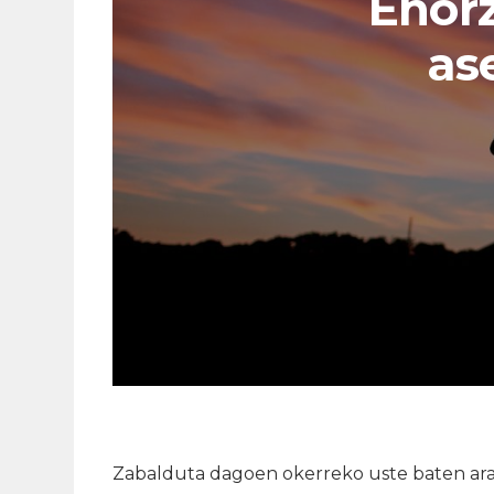
Ehorz
as
Zabalduta dagoen okerreko uste baten arab