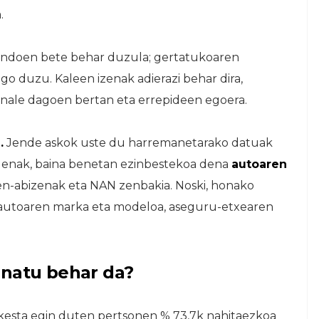
.
a ondoen bete behar duzula; gertatukoaren
go duzu. Kaleen izenak adierazi behar dira,
seinale dagoen bertan eta errepideen egoera.
.
Jende askok uste du harremanetarako datuak
suenak, baina benetan ezinbestekoa dena
autoaren
zen-abizenak eta NAN zenbakia. Noski, honako
 autoaren marka eta modeloa, aseguru-etxearen
inatu behar da?
esta egin duten pertsonen % 73,7k nahitaezkoa