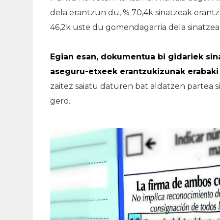
dela erantzun du, % 70,4k sinatzeak erantz
46,2k uste du gomendagarria dela sinatzea,
Egian esan, dokumentua bi gidariek sin
aseguru-etxeek erantzukizunak erabaki 
zaitez saiatu daturen bat aldatzen partea si
gero.