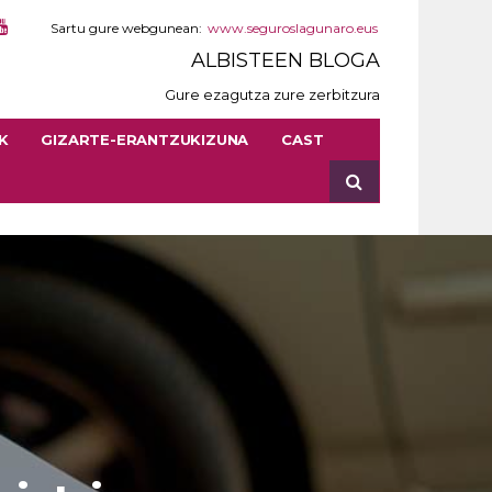
Sartu gure webgunean:
www.seguroslagunaro.eus
ALBISTEEN BLOGA
Gure ezagutza zure zerbitzura
K
GIZARTE-ERANTZUKIZUNA
CAST