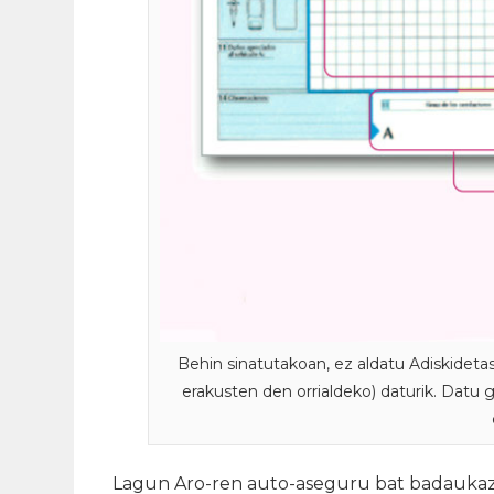
Behin sinatutakoan, ez aldatu Adiskideta
erakusten den orrialdeko) daturik. Datu 
Lagun Aro-ren auto-aseguru bat badauka