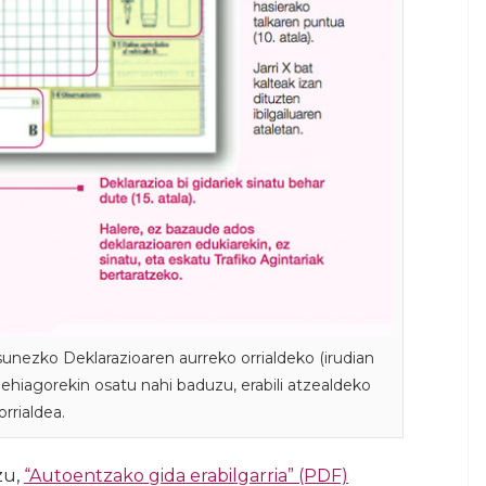
sunezko Deklarazioaren aurreko orrialdeko (irudian
gehiagorekin osatu nahi baduzu, erabili atzealdeko
orrialdea.
zu,
“Autoentzako gida erabilgarria” (PDF)