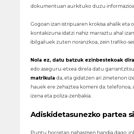
dokumentuan aurkituko duzu informazioa
Gogoan izan istripuaren krokisa ahalik et
kontakizuna idatzi nahiz marraztu ahal izan
ibilgailuek zuten noranzkoa, zein trafiko-
Nola ez, datu batzuk ezinbestekoak dira
edo aseguru-etxea direla datu garrantzit
matrikula
da, eta gidatzen ari zinetenon i
hauek ere zehaztea komeni da: telefonoa,
izena eta poliza-zenbakia.
Adiskidetasunezko partea s
Puntu horretan nahasmen handia dago: ink