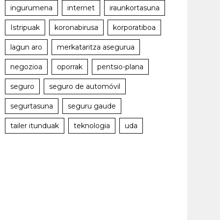
ingurumena
internet
iraunkortasuna
Istripuak
koronabirusa
korporatiboa
lagun aro
merkataritza asegurua
negozioa
oporrak
pentsio-plana
seguro
seguro de automóvil
segurtasuna
seguru gaude
tailer itunduak
teknologia
uda