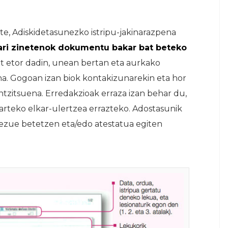
e, Adiskidetasunezko istripu-jakinarazpena
 ari zinetenok dokumentu bakar bat beteko
at etor dadin, unean bertan eta aurkako
na. Gogoan izan biok kontakizunarekin eta hor
tzitsuena. Erredakzioak erraza izan behar du,
 arteko elkar-ulertzea errazteko. Adostasunik
diezue betetzen eta/edo atestatua egiten