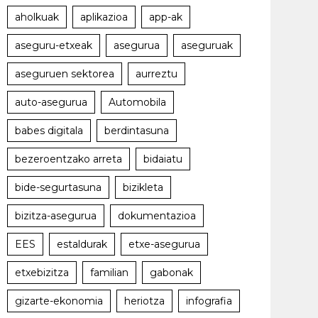
aholkuak
aplikazioa
app-ak
aseguru-etxeak
asegurua
aseguruak
aseguruen sektorea
aurreztu
auto-asegurua
Automobila
babes digitala
berdintasuna
bezeroentzako arreta
bidaiatu
bide-segurtasuna
bizikleta
bizitza-asegurua
dokumentazioa
EES
estaldurak
etxe-asegurua
etxebizitza
familian
gabonak
gizarte-ekonomia
heriotza
infografia