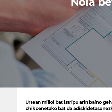
Nola be
Urtean milioi bat istripu arin baino g
ohikoenetako bat da adiskidetasunezk