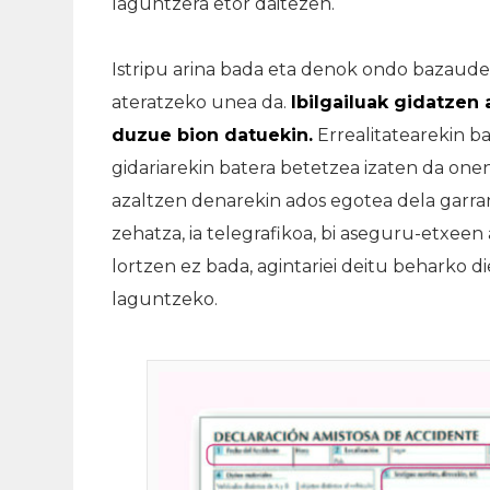
laguntzera etor daitezen.
Istripu arina bada eta denok ondo bazaudet
ateratzeko unea da.
Ibilgailuak gidatzen
duzue bion datuekin.
Errealitatearekin b
gidariarekin batera betetzea izaten da one
azaltzen denarekin ados egotea dela garran
zehatza, ia telegrafikoa, bi aseguru-etxeen
lortzen ez bada, agintariei deitu beharko 
laguntzeko.