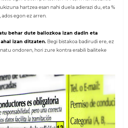
ukizuna hartzea esan nahi duela adierazi du, eta %
 ados egon ez arren.
atu behar dute baliozkoa izan dadin eta
ahal izan ditzaten.
Begi bistakoa badirudi ere, ez
natu ondoren, hori zure kontra erabili bailiteke