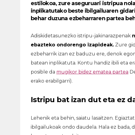
estilokoa, zure aseguruari istripua nol
inplikatutako beste ibilgailuaren gidar
behar duzuna ezbeharraren partea beha
Adiskidetasunezko istripu-jakinarazpenak
n
ebazteko ondorengo izapideak.
Zure gid
ezbeharrik izan ez baduzu ere, denok egon g
batean inplikatuta. Kontu handiz ibili et
posible da
mugikor bidez ematea partea
De
erako erabilgarri).
Istripu bat izan dut eta ez 
Lehenik eta behin, saiatu lasaitzen. Egiazt
ibilgailukoak ondo daudela. Hala ez bada, de