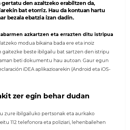
a gertatu den azaltzeko erabiltzen da,
iarekin bat etorriz. Hau da kontuan hartu
r bezala ebatzia izan dadin.
abarmen azkartzen eta errazten ditu istripua
atzeko modua bikaina bada ere eta inoiz
aitezke beste ibilgailu bat sartzen den istripu
a eraman beti dokumentu hau autoan. Gaur egun
claración iDEA aplikazioarekin (Android eta iOS-
dakit zer egin behar dudan
atu zure ibilgailuko pertsonak eta aurkako
itu 112 telefonora eta poliziari, lehenbailehen