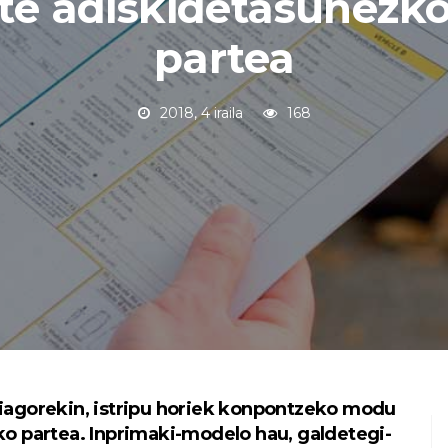
te adiskidetasunezko 
partea
2018, 4 iraila
168
ehiagorekin, istripu horiek konpontzeko modu
o partea. Inprimaki-modelo hau, galdetegi-